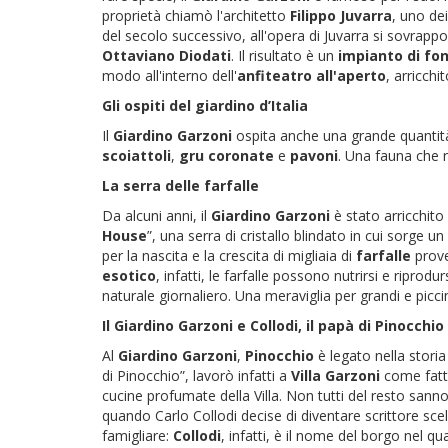
proprietà chiamò l'architetto
Filippo Juvarra
, uno dei
del secolo successivo, all'opera di Juvarra si sovrappo
Ottaviano Diodati
. Il risultato è un
impianto di fo
modo all'interno dell'
anfiteatro all'aperto
, arricchi
Gli ospiti del giardino d’Italia
Il
Giardino Garzoni
ospita anche una grande quantit
scoiattoli
,
gru coronate
e
pavoni
. Una fauna che r
La serra delle farfalle
Da alcuni anni, il
Giardino Garzoni
è stato arricchito
House
”, una serra di cristallo blindato in cui sorge u
per la nascita e la crescita di migliaia di
farfalle
prove
esotico
, infatti, le farfalle possono nutrirsi e riprod
naturale giornaliero. Una meraviglia per grandi e piccin
Il Giardino Garzoni e Collodi, il papà di Pinocchio
Al
Giardino Garzoni
,
Pinocchio
è legato nella storia
di Pinocchio”, lavorò infatti a
Villa Garzoni
come fatto
cucine profumate della Villa. Non tutti del resto sanno
quando Carlo Collodi decise di diventare scrittore sce
famigliare:
Collodi
, infatti, è il nome del borgo nel qu