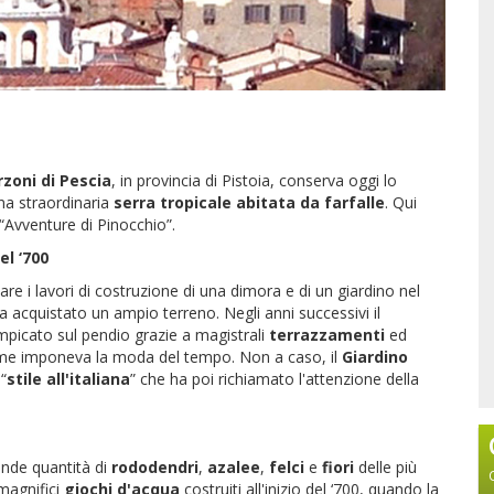
rzoni di Pescia
, in provincia di Pistoia, conserva oggi lo
na straordinaria
serra tropicale abitata da farfalle
. Qui
e “Avventure di Pinocchio”.
el ‘700
iare i lavori di costruzione di una dimora e di un giardino nel
a acquistato un ampio terreno. Negli anni successivi il
mpicato sul pendio grazie a magistrali
terrazzamenti
ed
ome imponeva la moda del tempo. Non a caso, il
Giardino
“
stile all'italiana
” che ha poi richiamato l'attenzione della
ande quantità di
rododendri
,
azalee
,
felci
e
fiori
delle più
magnifici
giochi d'acqua
costruiti all'inizio del ‘700, quando la