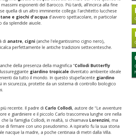
 massimi esponenti del Barocco. Più tardi, all'incirca alla fine
se quella di un altro imminente collega: l'architetto lucchese
ntane e giochi d'acqua
d'avvero spettacolare, in particolar
to da splendide aiuole.
à di
anatre
,
cigni
(anche l'elegantissimo cigno nero),
icalca perfettamente le antiche tradizioni settecentesche.
 anche della presenza della magnifica “
Collodi Butterfly
n lussureggiante
giardino tropicale
diventato ambiente ideale
nienti da tutto il mondo. In questo stupefacente
giardino
ursi in sicurezza, protette da un sistema di controllo biologico
i.
 più recente. Il padre di
Carlo Collodi
, autore de “Le avventure
re e giardiniere e il piccolo Carlo trascorreva lunghe ore nella
 che la famiglia Collodi, in realtà, si chiamava
Lorenzini
, ma
lse di firmare con uno pseudonimo. A ispirarlo fu la sua storia
ale nacque la madre, a poche centinaia di metri dalla Villa.