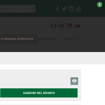
X
a e imposta preferenze
RI
PARTNER
DICONO DI NOI
CONTATTI
GIARDINI NEL MONDO