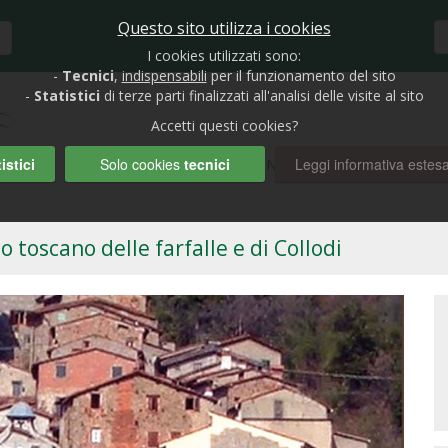
Questo sito utilizza i cookies
I cookies utilizzati sono:
-
Tecnici
,
indispensabili
per il funzionamento del sito
-
Statistici
di terze parti finalizzati all'analisi delle visite al sito
Accetti questi cookies?
istici
Solo cookies
tecnici
Leggi informativa estes
HOME
BIOLAGHI E GIARDINI
RUBRICHE
AUTO
lo toscano delle farfalle e di Collodi