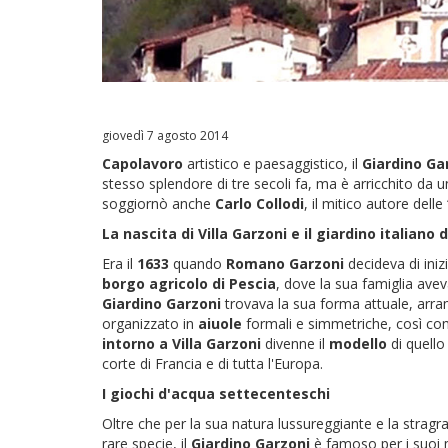
giovedì 7 agosto 2014
Capolavoro
artistico e paesaggistico, il
Giardino Ga
stesso splendore di tre secoli fa, ma è arricchito da u
soggiornò anche
Carlo Collodi
, il mitico autore dell
La nascita di Villa Garzoni e il giardino italiano d
Era il
1633
quando
Romano Garzoni
decideva di iniz
borgo agricolo di Pescia
, dove la sua famiglia avev
Giardino Garzoni
trovava la sua forma attuale, arra
organizzato in
aiuole
formali e simmetriche, così c
intorno a Villa Garzoni
divenne il
modello
di quello 
corte di Francia e di tutta l'Europa.
I giochi d'acqua settecenteschi
Oltre che per la sua natura lussureggiante e la stragr
rare specie, il
Giardino Garzoni
è famoso per i suoi 