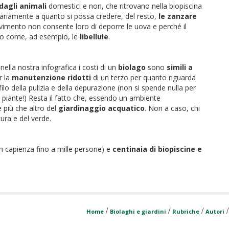
dagli animal
i
domestici e non, che ritrovano nella biopiscina
trariamente a quanto si possa credere, del resto,
le zanzare
vimento non consente loro di deporre le uova e perché il
etto come, ad esempio, le
libellule
.
ella nostra infografica i costi di un
biolago
sono
simili a
r la
manutenzione ridotti
di un terzo per quanto riguarda
filo della pulizia e della depurazione (non si spende nulla per
e piante!) Resta il fatto che, essendo un ambiente
 più che altro del
giardinaggio acquatico
. Non a caso, chi
ra e del verde.
n capienza fino a mille persone) e
centinaia di biopiscine e
/
/
/
Home
Biolaghi e giardini
Rubriche
Autori