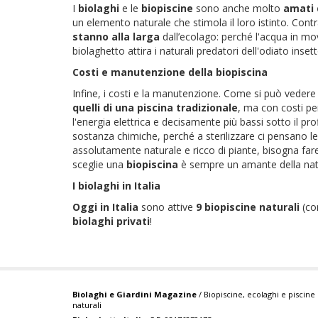
I
biolaghi
e le
biopiscine
sono anche molto
amati 
un elemento naturale che stimola il loro istinto. Con
stanno alla larga
dall’ecolago: perché l'acqua in mo
biolaghetto attira i naturali predatori dell'odiato ins
Costi e manutenzione della biopiscina
Infine, i costi e la manutenzione. Come si può vedere n
quelli di una piscina tradizionale
, ma con costi pe
l'energia elettrica e decisamente più bassi sotto il pro
sostanza chimiche, perché a sterilizzare ci pensano l
assolutamente naturale e ricco di piante, bisogna fare
sceglie una
biopiscina
è sempre un amante della natu
I biolaghi in Italia
Oggi in Italia
sono attive
9 biopiscine naturali
(co
biolaghi privati
!
Biolaghi e Giardini Magazine
/ Biopiscine, ecolaghi e piscine
naturali