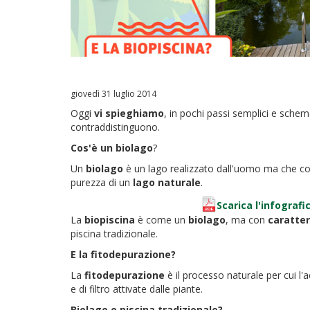
giovedì 31 luglio 2014
Oggi
vi spieghiamo
, in pochi passi semplici e schem
contraddistinguono.
Cos'è un biolago
?
Un
biolago
è un lago realizzato dall'uomo ma che c
purezza di un
lago naturale
.
Scarica l'infografic
La
biopiscina
è come un
biolago
, ma con
caratter
piscina tradizionale.
E la fitodepurazione?
La
fitodepurazione
è il processo naturale per cui l'
e di filtro attivate dalle piante.
Biolago o piscina tradizionale?