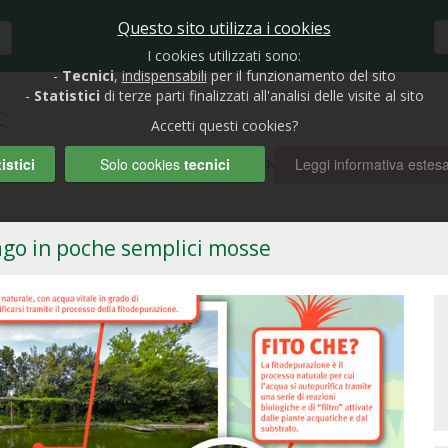
Questo sito utilizza i cookies
I cookies utilizzati sono:
-
Tecnici
,
indispensabili
per il funzionamento del sito
-
Statistici
di terze parti finalizzati all'analisi delle visite al sito
Accetti questi cookies?
istici
Solo cookies
tecnici
Leggi informativa estes
HOME
BIOLAGHI E GIARDINI
RUBRICHE
AUTO
lago in poche semplici mosse