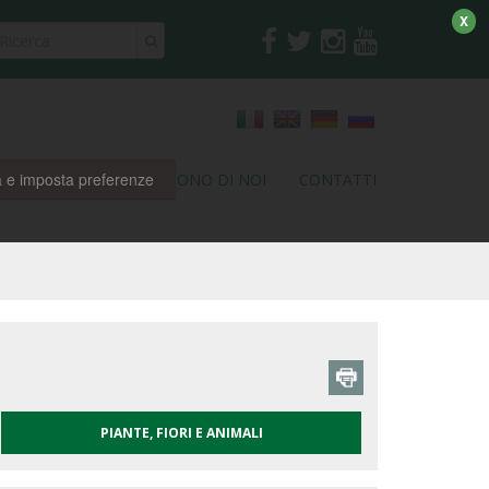
X
a e imposta preferenze
RI
PARTNER
DICONO DI NOI
CONTATTI
PIANTE, FIORI E ANIMALI