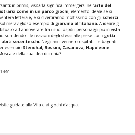
ti: in primis, visitarla significa immergersi nell’
arte del
istrarsi come in un parco giochi
, elemento ideale se si
iventerà letterale, e si divertiranno moltissimo con gli
scherzi
 sul meraviglioso esempio di
giardino all’italiana
. A ideare gli
ituato ad annoverare fra i suoi ospiti i personaggi più in vista
 sorridendo - le reazioni degli stessi alle prese con i
g
etti
 abiti secenteschi
. Negli anni vennero ospitati – e bagnati –
per esempio
Stendhal, Rossini, Casanova, Napoleone
osca e della sua idea di ironia?
.21440
ite guidate alla Villa e ai giochi d’acqua,