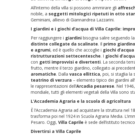
All’interno della villa si possono ammirare gli
affresc
nobile, a
soggetti mitologici ripetuti in otto sta
Geminiani, allievo di Giannandrea Lazzarini.
I giardini e i giochi d’acqua di Villa Caprile: imp
Per raggiungere i
giardini
bisogna salire seguendo la 
distinte collegate da scalinate
. Il
primo giardin
e agrumi
, ed è quello che accoglie i
giochi d’acqua
ristrutturazioni settecentesche
. I
giochi d’acqu
con
getti improvvisi e divertenti
. La seconda terr
frutto, mentre il terzo giardino, collegato ai precedent
aromatiche
. Dalla
vasca ellittica
, poi, si staglia l
teatrino di verzura
– elemento tipico dei giardini all
le rappresentazioni dell’
Arcadia pesarese
. Nel 1946,
mondiale, tutti gli elementi vegetali della Villa sono s
L’Accademia Agraria e la scuola di agricoltura
È l’Accademia Agraria ad acquistare la struttura nel 18
trasforma poi nel 1924 in Scuola Agraria Media. L’im
Pesaro. Oggi,
Villa Caprile
è sede dell’istituto tecni
Divertirsi a Villa Caprile