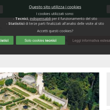
Questo sito utilizza i cookies
I cookies utilizzati sono:
-
Tecnici
,
indispensabili
per il funzionamento del sito
-
Statistici
di terze parti finalizzati all'analisi delle visite al sito
Accetti questi cookies?
istici
Solo cookies
tecnici
Leggi informativa estes
HOME
BIOLAGHI E GIARDINI
RUBRICHE
AUTO