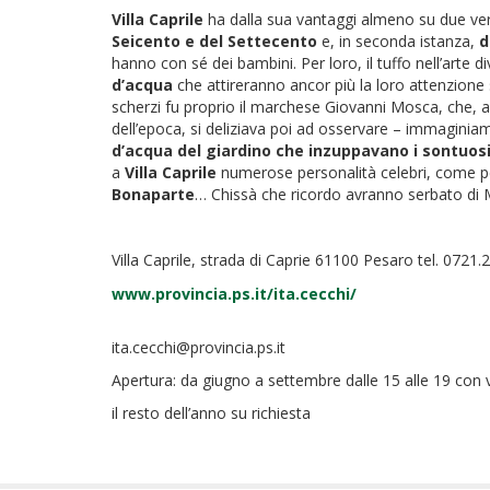
Villa Caprile
ha dalla sua vantaggi almeno su due versan
Seicento e del Settecento
e, in seconda istanza,
d
hanno con sé dei bambini. Per loro, il tuffo nell’arte d
d’acqua
che attireranno ancor più la loro attenzione
scherzi fu proprio il marchese Giovanni Mosca, che, ab
dell’epoca, si deliziava poi ad osservare – immaginiamo
d’acqua del giardino che inzuppavano i sontuosi
a
Villa Caprile
numerose personalità celebri, come 
Bonaparte
… Chissà che ricordo avranno serbato di M
Villa Caprile, strada di Caprie 61100 Pesaro tel. 0721
www.provincia.ps.it/ita.cecchi/
ita.cecchi@provincia.ps.it
Apertura: da giugno a settembre dalle 15 alle 19 con vis
il resto dell’anno su richiesta