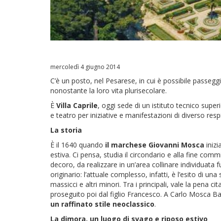
mercoledì 4 giugno 2014
C’è un posto, nel Pesarese, in cui è possibile passeg
nonostante la loro vita plurisecolare.
È
Villa Caprile
, oggi sede di un istituto tecnico supe
e teatro per iniziative e manifestazioni di diverso resp
La storia
È il 1640 quando
il marchese Giovanni Mosca
inizi
estiva. Ci pensa, studia il circondario e alla fine comm
decoro, da realizzare in un’area collinare individuata f
originario: l’attuale complesso, infatti, è l’esito di una
massicci e altri minori. Tra i principali, vale la pena ci
proseguito poi dal figlio Francesco. A Carlo Mosca Bar
un raffinato stile neoclassico
.
La dimora, un luogo di svago e riposo estivo