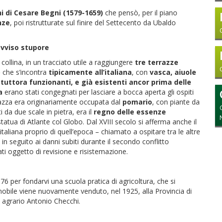
hi di Cesare Begni (1579-1659)
che pensò, per il piano
nze
, poi ristrutturate sul finire del Settecento da Ubaldo
rovviso stupore
collina, in un tracciato utile a raggiungere
tre terrazze
o
che s’incontra
tipicamente all’italiana
, con
vasca, aiuole
 tuttora funzionanti, e già esistenti ancor prima delle
a
erano stati congegnati per lasciare a bocca aperta gli ospiti
azza era originariamente occupata dal
pomario
, con piante da
i da due scale in pietra, era il
regno delle essenze
a statua di Atlante col Globo. Dal XVIII secolo si afferma anche il
’italiana proprio di quell’epoca – chiamato a ospitare tra le altre
 in seguito ai danni subiti durante il secondo conflitto
tati oggetto di revisione e risistemazione.
76 per fondarvi una scuola pratica di agricoltura, che si
mobile viene nuovamente venduto, nel 1925, alla Provincia di
co agrario Antonio Checchi.