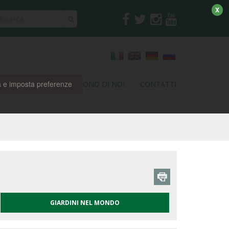
X
a e imposta preferenze
RI
PARTNER
DICONO DI NOI
CONTATTI
GIARDINI NEL MONDO