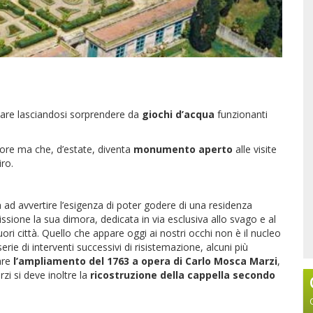
giare lasciandosi sorprendere da
giochi d’acqua
funzionanti
riore ma che, d’estate, diventa
monumento aperto
alle visite
iro.
a ad avvertire l’esigenza di poter godere di una residenza
issione la sua dimora, dedicata in via esclusiva allo svago e al
uori città. Quello che appare oggi ai nostri occhi non è il nucleo
 serie di interventi successivi di risistemazione, alcuni più
tare
l’ampliamento del 1763 a opera di Carlo Mosca Marzi
,
zi si deve inoltre la
ricostruzione della cappella secondo