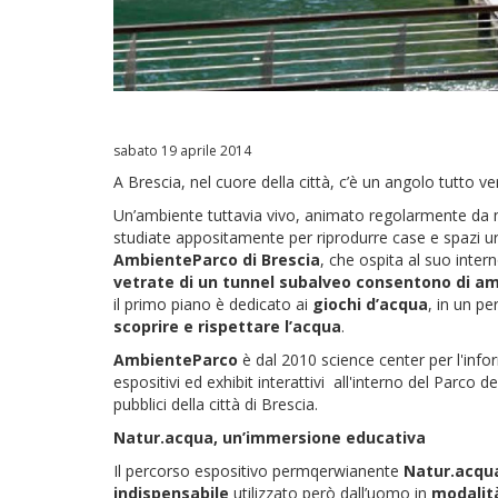
sabato 19 aprile 2014
A Brescia, nel cuore della città, c’è un angolo tutto v
Un’ambiente tuttavia vivo, animato regolarmente da mo
studiate appositamente per riprodurre case e spazi urb
AmbienteParco di Brescia
, che ospita al suo inte
vetrate di un tunnel subalveo consentono di am
il primo piano è dedicato ai
giochi d’acqua
, in un p
scoprire e rispettare l’acqua
.
AmbienteParco
è dal 2010 science center per l'infor
espositivi ed exhibit interattivi all'interno del Parco 
pubblici della città di Brescia.
Natur.acqua, un’immersione educativa
Il percorso espositivo permqerwianente
Natur.acqu
indispensabile
utilizzato però dall’uomo in
modalità