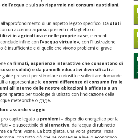
 dell’acqua
e sul
suo risparmio nei consumi quotidiani
.
 all’approfondimento di un aspetto legato specifico. Da
stati
con un accenno ai
pesci
presenti nel laghetto di
tilizzi in agricoltura e nelle proprie case
, elementi
 conclude infine con l’
«acqua virtuale»
, con l’illustrazione
o è insufficiente e di quelle che vivono problemi di grave
ione da
filmati, esperienze interattive che consentono di
soso e solido) e da pannelli educativi diversificati
a
lle guide presenti per stimolare curiosità e sollecitare domande.
ili a rappresentare le
enormi differenze di consumo fra le
umi all’interno delle nostre abitazioni è affidata a un
 ripartito per tipologie di utilizzo con l’indicazione della
acque meteoriche o grigie.
l loro assurdo viaggio
pro capite legato a
problemi
– dispendio energetico per la
uti – e suscettibile di
alternative
, dall’acqua di rubinetto
 da fonti vicine. La bottiglietta, una volta gettata, inizia
su gomma, con tutto ciò che ne consegue a livello economico,