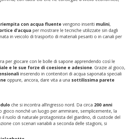
 riempita con acqua fluente
vengono inseriti
mulini
,
vortice d’acqua
per mostrare le tecniche utilizzate sin dagli
ta in veicolo di trasporto di materiali pesanti o in canali per
 terra per giocare con le bolle di sapone apprendendo così le
ciale e le sue forze di coesione e adesione
. Grazie al gioco,
ensionali
inserendo in contenitori di acqua saponata speciali
one
oppure, ancora, dare vita a una
sottilissima parete
dulo
che si incontra all’ingresso nord. Da circa
200 anni
azio gioco nonché un luogo per ammirare, semplicemente, la
 il ruolo di naturale protagonista del giardino, di custode del
zione con scenari variabili a seconda delle stagioni, si
biolaghetto