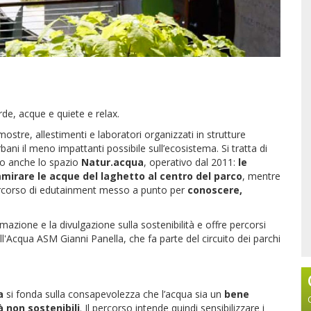
erde, acque e quiete e relax.
stre, allestimenti e laboratori organizzati in strutture
ani il meno impattanti possibile sull’ecosistema. Si tratta di
rno anche lo spazio
Natur.acqua
, operativo dal 2011:
le
mirare le acque del laghetto al centro del parco
, mentre
ercorso di edutainment messo a punto per
conoscere,
mazione e la divulgazione sulla sostenibilità e offre percorsi
dell'Acqua ASM Gianni Panella, che fa parte del circuito dei parchi
a
si fonda sulla consapevolezza che l’acqua sia un
bene
 non sostenibili
. Il percorso intende quindi sensibilizzare i