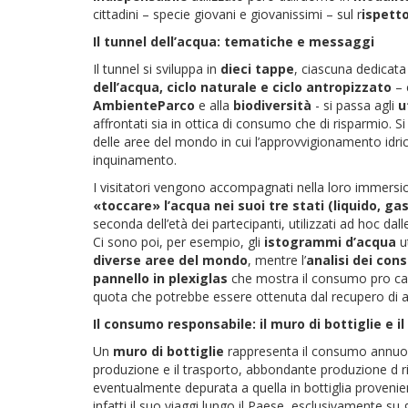
cittadini – specie giovani e giovanissimi – sul r
ispetto
Il tunnel dell’acqua: tematiche e messaggi
Il tunnel si sviluppa in
dieci tappe
, ciascuna dedicata
dell’acqua, ciclo naturale e ciclo antropizzato
– 
AmbienteParco
e alla
biodiversità
- si passa agli
u
affrontati sia in ottica di consumo che di risparmio. Si
delle aree del mondo in cui l’approvvigionamento idric
inquinamento.
I visitatori vengono accompagnati nella loro immers
«toccare» l’acqua nei suoi tre stati (liquido, gas
seconda dell’età dei partecipanti, utilizzati ad hoc da
Ci sono poi, per esempio, gli
istogrammi d’acqua
ut
diverse aree del mondo
, mentre l’
analisi dei cons
pannello in plexiglas
che mostra il consumo pro capite
quota che potrebbe essere ottenuta dal recupero di 
Il consumo responsabile: il muro di bottiglie e i
Un
muro di bottiglie
rappresenta il consumo annuo 
produzione e il trasporto, abbondante produzione d rifi
eventualmente depurata a quella in bottiglia proveniente
infatti il suo viaggi lungo il Paese, esclusivamente 