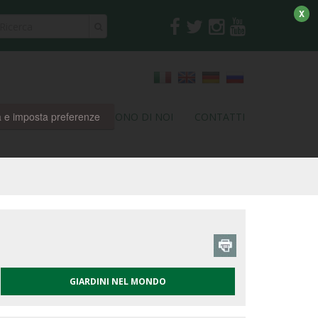
X
a e imposta preferenze
RI
PARTNER
DICONO DI NOI
CONTATTI
GIARDINI NEL MONDO