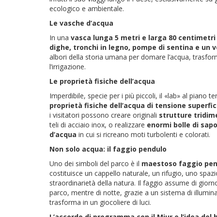
ecologico e ambientale.
Le vasche d’acqua
In una
vasca lunga 5 metri e larga 80 centimetri
dighe, tronchi in legno, pompe di sentina e un 
albori della storia umana per domare l’acqua, trasforma
l’irrigazione.
Le proprietà fisiche dell’acqua
Imperdibile, specie per i più piccoli, il «lab» al piano
proprietà fisiche dell’acqua di tensione superfi
i visitatori possono creare originali
strutture tridim
teli di acciaio inox, o realizzare
enormi bolle di sap
d’acqua
in cui si ricreano moti turbolenti e colorati.
Non solo acqua: il faggio pendulo
Uno dei simboli del parco è il
maestoso faggio pen
costituisce un cappello naturale, un rifugio, uno sp
straordinarietà della natura. Il faggio assume di giorno
parco, mentre di notte, grazie a un sistema di illumina
trasforma in un giocoliere di luci.
L’accordo di programma con il Miur e l’idea del 