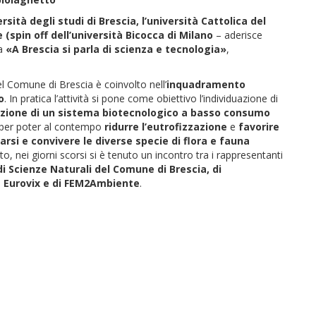
rsità degli studi di Brescia, l’università Cattolica del
spin off dell’università Bicocca di Milano
– aderisce
ca
«A Brescia si parla di scienza e tecnologia»
,
del Comune di Brescia è coinvolto nell’
inquadramento
o
. In pratica l’attività si pone come obiettivo l’individuazione di
azione di un sistema biotecnologico a basso consumo
per poter al contempo
ridurre l’eutrofizzazione
e
favorire
arsi e convivere le diverse specie di flora e fauna
ito, nei giorni scorsi si è tenuto un incontro tra i rappresentanti
di Scienze Naturali del Comune di Brescia, di
a Eurovix e di FEM2Ambiente
.