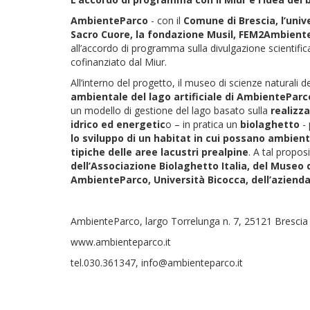
AmbienteParco
- con il
Comune di Brescia, l’unive
Sacro Cuore, la fondazione Musil, FEM2Ambiente (
all’accordo di programma sulla divulgazione scientifi
cofinanziato dal Miur.
All’interno del progetto, il museo di scienze naturali 
ambientale del lago artificiale di AmbienteParc
un modello di gestione del lago basato sulla
realizz
idrico ed energetic
o – in pratica un
biolaghetto
- 
lo sviluppo di un habitat in cui possano ambient
tipiche delle aree lacustri prealpine
. A tal propos
dell’Associazione Biolaghetto Italia, del Museo 
AmbienteParco, Università Bicocca, dell’aziend
AmbienteParco, largo Torrelunga n. 7, 25121 Brescia
www.ambienteparco.it
tel.030.361347, info@ambienteparco.it