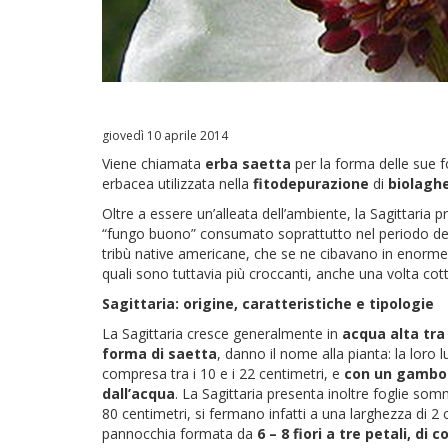
giovedì 10 aprile 2014
Viene chiamata
erba saetta
per la forma delle sue fo
erbacea utilizzata nella
fitodepurazione
di
biolaghe
Oltre a essere un’alleata dell’ambiente, la Sagittaria 
“fungo buono” consumato soprattutto nel periodo del
tribù native americane, che se ne cibavano in enorm
quali sono tuttavia più croccanti, anche una volta cott
Sagittaria: origine, caratteristiche e tipologie
La Sagittaria cresce generalmente in
acqua alta tra 
forma di saetta
, danno il nome alla pianta: la loro 
compresa tra i 10 e i 22 centimetri, e
con un gambo c
dall’acqua
. La Sagittaria presenta inoltre foglie somme
80 centimetri, si fermano infatti a una larghezza di 2 c
pannocchia formata da
6 – 8 fiori a tre petali, di 