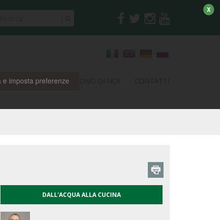
X
a e imposta preferenze
RI
PARTNER
DICONO DI NOI
CONTATTI
DALL'ACQUA ALLA CUCINA