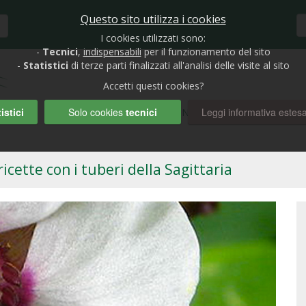
Questo sito utilizza i cookies
I cookies utilizzati sono:
-
Tecnici
,
indispensabili
per il funzionamento del sito
-
Statistici
di terze parti finalizzati all'analisi delle visite al sito
Accetti questi cookies?
istici
Solo cookies
tecnici
Leggi informativa estes
HOME
BIOLAGHI E GIARDINI
RUBRICHE
AUTO
icette con i tuberi della Sagittaria