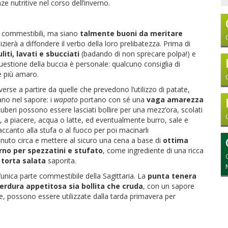
ze nutritive nel corso dell’inverno.
no commestibili, ma siano
talmente buoni da meritare
nizierà a diffondere il verbo della loro prelibatezza. Prima di
liti, lavati e sbucciati
(badando di non sprecare polpa!) e
questione della buccia è personale: qualcuno consiglia di
re più amaro.
iverse a partire da quelle che prevedono l’utilizzo di patate,
ziano nel sapore: i
wapato
portano con sé una
vaga amarezza
 tuberi possono essere lasciati bollire per una mezz’ora, scolati
 a piacere, acqua o latte, ed eventualmente burro, sale e
 accanto alla stufa o al fuoco per poi macinarli
inuto circa e mettere al sicuro una cena a base di
ottima
rno per spezzatini e stufato
, come ingrediente di una ricca
a
torta salata
saporita.
l’unica parte commestibile della Sagittaria. La
punta tenera
erdura appetitosa sia bollita che cruda
, con un sapore
ine, possono essere utilizzate dalla tarda primavera per