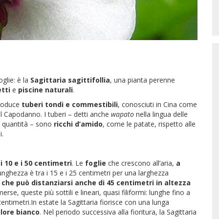
glie: è la
Sagittaria sagittifollia
, una pianta perenne
tti
e
piscine naturali
.
produce
tuberi tondi e commestibili
, conosciuti in Cina come
 Capodanno. I tuberi – detti anche
wapato
nella lingua delle
e quantità – sono
ricchi d’amido
, come le patate, rispetto alle
i.
i 10 e i 50 centimetri
. Le
foglie
che crescono all’aria,
a
lunghezza è tra i 15 e i 25 centimetri per una larghezza
he può distanziarsi anche di 45 centimetri in altezza
rse, queste più sottili e lineari, quasi filiformi: lunghe fino a
entimetri.In estate la Sagittaria fiorisce con una lunga
colore bianco
. Nel periodo successiva alla fioritura, la Sagittaria