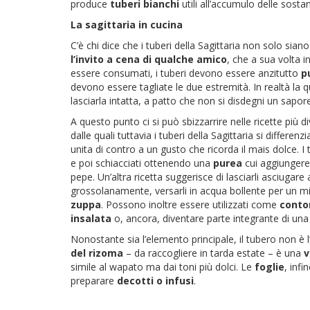
produce
tuberi bianchi
utili all’accumulo delle sostan
La sagittaria in cucina
C’è chi dice che i tuberi della Sagittaria non solo sia
l’invito a cena di qualche amico
, che a sua volta i
essere consumati, i tuberi devono essere anzitutto
pu
devono essere tagliate le due estremità. In realtà la 
lasciarla intatta, a patto che non si disdegni un sapo
A questo punto ci si può sbizzarrire nelle ricette più d
dalle quali tuttavia i tuberi della Sagittaria si differen
unita di contro a un gusto che ricorda il mais dolce. I
e poi schiacciati ottenendo una
purea
cui aggiungere,
pepe. Un’altra ricetta suggerisce di lasciarli asciugare
grossolanamente, versarli in acqua bollente per un m
zuppa
. Possono inoltre essere utilizzati come
conto
insalata
o, ancora, diventare parte integrante di un
Nonostante sia l’elemento principale, il tubero non è 
del rizoma
– da raccogliere in tarda estate – è una
v
simile al wapato ma dai toni più dolci. Le
foglie
, inf
preparare
decotti o infusi
.