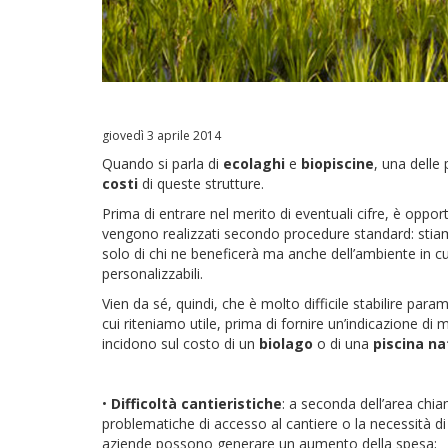
giovedì 3 aprile 2014
Quando si parla di
ecolaghi
e
biopiscine
, una delle
costi
di queste strutture.
Prima di entrare nel merito di eventuali cifre, è opport
vengono realizzati secondo procedure standard: stiamo 
solo di chi ne beneficerà ma anche dell’ambiente in cui
personalizzabili.
Vien da sé, quindi, che è molto difficile stabilire param
cui riteniamo utile, prima di fornire un’indicazione di
incidono sul costo di un
biolago
o di una
piscina na
•
Difficoltà cantieristiche
: a seconda dell’area chia
problematiche di accesso al cantiere o la necessità d
aziende possono generare un aumento della spesa;