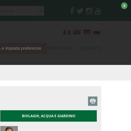
X
a e imposta preferenze
RI
PARTNER
DICONO DI NOI
CONTATTI
BIOLAGHI, ACQUA E GIARDINO