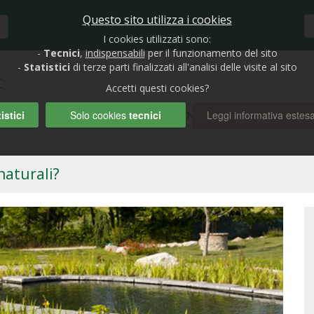
Questo sito utilizza i cookies
I cookies utilizzati sono:
-
Tecnici
,
indispensabili
per il funzionamento del sito
-
Statistici
di terze parti finalizzati all'analisi delle visite al sito
Accetti questi cookies?
istici
Solo cookies
tecnici
Leggi informativa estes
HOME
BIOLAGHI E GIARDINI
RUBRICHE
AUTO
naturali?