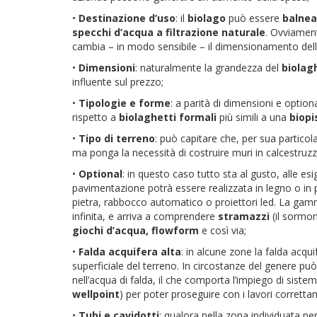
•
Destinazione d’uso
: il
biolago
può essere
balnea
specchi d’acqua a filtrazione naturale
. Ovviament
cambia – in modo sensibile – il dimensionamento dell
•
Dimensioni
: naturalmente la grandezza del
biolag
influente sul prezzo;
•
Tipologie e forme
: a parità di dimensioni e optiona
rispetto a
biolaghetti formali
più simili a una
biopi
•
Tipo di terreno
: può capitare che, per sua partico
ma ponga la necessità di costruire muri in calcestruz
•
Optional
: in questo caso tutto sta al gusto, alle esig
pavimentazione potrà essere realizzata in legno o in pi
pietra, rabbocco automatico o proiettori led. La gam
infinita, e arriva a comprendere
stramazzi
(il sormon
giochi d’acqua, flowform
e così via;
•
Falda acquifera alta
: in alcune zone la falda acqui
superficiale del terreno. In circostanze del genere può
nell’acqua di falda, il che comporta l’impiego di siste
wellpoint
) per poter proseguire con i lavori corretta
•
Tubi e cavidotti
: qualora nella zona individuata pe