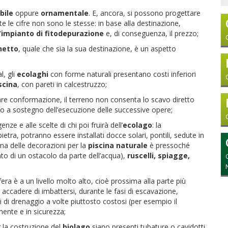
bile
oppure
ornamentale
. E, ancora, si possono progettare
e le cifre non sono le stesse: in base alla destinazione,
’
impianto di fitodepurazione
e, di conseguenza, il prezzo;
hetto
, quale che sia la sua destinazione, è un aspetto
l, gli
ecolaghi
con forme naturali presentano costi inferiori
scina
, con pareti in calcestruzzo;
lare conformazione, il terreno non consenta lo scavo diretto
zo a sostegno dell’esecuzione delle successive opere;
enze e alle scelte di chi poi fruirà dell’
ecolago
: la
etra, potranno essere installati docce solari, pontili, sedute in
ma delle decorazioni per la
piscina naturale
è pressoché
to di un ostacolo da parte dell’acqua),
ruscelli, spiagge,
fera è a un livello molto alto, cioè prossima alla parte più
 accadere di imbattersi, durante le fasi di escavazione,
mi di drenaggio a volte piuttosto costosi (per esempio il
mente e in sicurezza;
r la costruzione del
biolago
siano presenti tubature o cavidotti