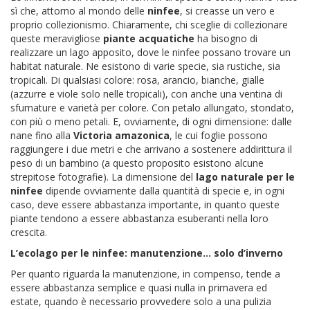
sì che, attorno al mondo delle
ninfee
, si creasse un vero e
proprio collezionismo. Chiaramente, chi sceglie di collezionare
queste meravigliose
piante acquatiche
ha bisogno di
realizzare un lago apposito, dove le ninfee possano trovare un
habitat naturale. Ne esistono di varie specie, sia rustiche, sia
tropicali. Di qualsiasi colore: rosa, arancio, bianche, gialle
(azzurre e viole solo nelle tropicali), con anche una ventina di
sfumature e varietà per colore. Con petalo allungato, stondato,
con più o meno petali. E, ovviamente, di ogni dimensione: dalle
nane fino alla
Victoria amazonica
, le cui foglie possono
raggiungere i due metri e che arrivano a sostenere addirittura il
peso di un bambino (a questo proposito esistono alcune
strepitose fotografie). La dimensione del
lago naturale per le
ninfee
dipende ovviamente dalla quantità di specie e, in ogni
caso, deve essere abbastanza importante, in quanto queste
piante tendono a essere abbastanza esuberanti nella loro
crescita.
L’ecolago per le ninfee: manutenzione… solo d’inverno
Per quanto riguarda la manutenzione, in compenso, tende a
essere abbastanza semplice e quasi nulla in primavera ed
estate, quando è necessario provvedere solo a una pulizia