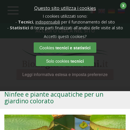
X
Questo sito utilizza i cookies
Toggle
navigation
I cookies utilizzati sono:
-
Tecnici
,
indispensabili
per il funzionamento del sito
-
Statistici
di terze parti finalizzati all'analisi delle visite al sito
ACCEDI O CERCA NEL SITO
Accetti questi cookies?
Cookies
tecnici e statistici
Solo cookies
tecnici
Leggi informativa estesa e imposta preferenze
Ninfee e piante acquatiche per un
giardino colorato