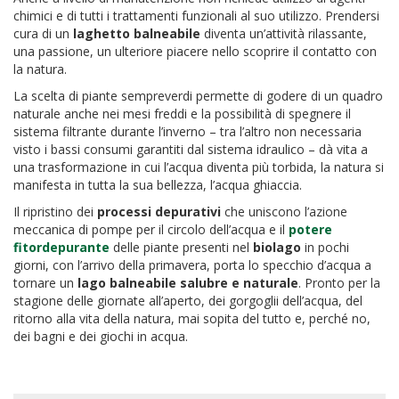
chimici e di tutti i trattamenti funzionali al suo utilizzo. Prendersi
cura di un
laghetto balneabile
diventa un’attività rilassante,
una passione, un ulteriore piacere nello scoprire il contatto con
la natura.
La scelta di piante sempreverdi permette di godere di un quadro
naturale anche nei mesi freddi e la possibilità di spegnere il
sistema filtrante durante l’inverno – tra l’altro non necessaria
visto i bassi consumi garantiti dal sistema idraulico – dà vita a
una trasformazione in cui l’acqua diventa più torbida, la natura si
manifesta in tutta la sua bellezza, l’acqua ghiaccia.
Il ripristino dei
processi depurativi
che uniscono l’azione
meccanica di pompe per il circolo dell’acqua e il
potere
fitordepurante
delle piante presenti nel
biolago
in pochi
giorni, con l’arrivo della primavera, porta lo specchio d’acqua a
tornare un
lago balneabile salubre e naturale
. Pronto per la
stagione delle giornate all’aperto, dei gorgoglii dell’acqua, del
ritorno alla vita della natura, mai sopita del tutto e, perché no,
dei bagni e dei giochi in acqua.