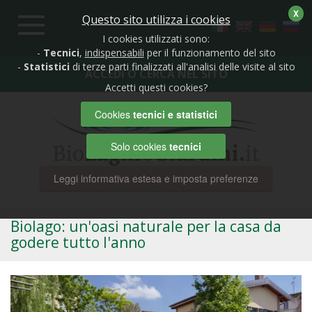
X
Questo sito utilizza i cookies
Toggle
navigation
I cookies utilizzati sono:
-
Tecnici
,
indispensabili
per il funzionamento del sito
-
Statistici
di terze parti finalizzati all'analisi delle visite al sito
ACCEDI O CERCA NEL SITO
Accetti questi cookies?
Cookies
tecnici e statistici
Solo cookies
tecnici
Leggi informativa estesa e imposta preferenze
Biolago: un'oasi naturale per la casa da
godere tutto l'anno