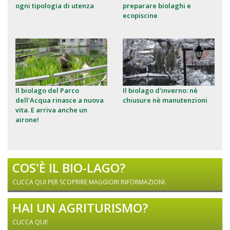
ogni tipologia di utenza
preparare biolaghi e
ecopiscine
Il biolago del Parco
Il biolago d'inverno: nè
dell'Acqua rinasce a nuova
chiusure nè manutenzioni
vita. E arriva anche un
airone!
COS'È IL BIO-LAGO?
CLICCA QUI PER SCOPRIRE MAGGIORI INFORMAZIONI.
HAI UN AGRITURISMO?
CLICCA QUI!