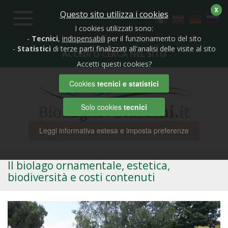
X
Questo sito utilizza i cookies
Toggle
navigation
I cookies utilizzati sono:
-
Tecnici
,
indispensabili
per il funzionamento del sito
-
Statistici
di terze parti finalizzati all'analisi delle visite al sito
ACCEDI O CERCA NEL SITO
Accetti questi cookies?
Cookies
tecnici e statistici
Solo cookies
tecnici
Leggi informativa estesa e imposta preferenze
Il biolago ornamentale, estetica,
biodiversità e costi contenuti