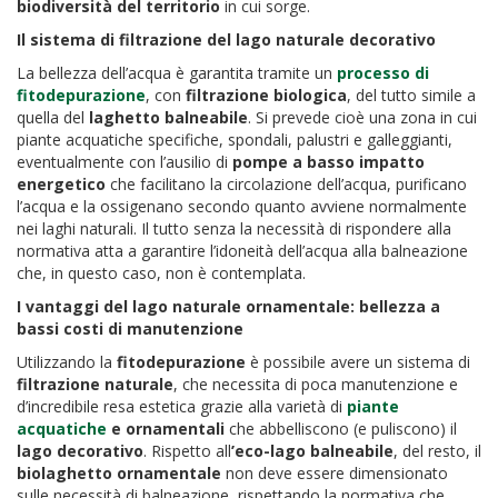
biodiversità del territorio
in cui sorge.
Il sistema di filtrazione del lago naturale decorativo
La bellezza dell’acqua è garantita tramite un
processo di
fitodepurazione
, con
filtrazione biologica
, del tutto simile a
quella del
laghetto balneabile
. Si prevede cioè una zona in cui
piante acquatiche specifiche, spondali, palustri e galleggianti,
eventualmente con l’ausilio di
pompe a basso impatto
energetico
che facilitano la circolazione dell’acqua, purificano
l’acqua e la ossigenano secondo quanto avviene normalmente
nei laghi naturali. Il tutto senza la necessità di rispondere alla
normativa atta a garantire l’idoneità dell’acqua alla balneazione
che, in questo caso, non è contemplata.
I vantaggi del lago naturale ornamentale: bellezza a
bassi costi di manutenzione
Utilizzando la
fitodepurazione
è possibile avere un sistema di
filtrazione naturale
, che necessita di poca manutenzione e
d’incredibile resa estetica grazie alla varietà di
piante
acquatiche
e ornamentali
che abbelliscono (e puliscono) il
lago decorativo
. Rispetto all
’eco-lago balneabile
, del resto, il
biolaghetto ornamentale
non deve essere dimensionato
sulle necessità di balneazione, rispettando la normativa che