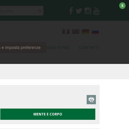
X
a e imposta preferenze
RI
PARTNER
DICONO DI NOI
CONTATTI
MENTE E CORPO