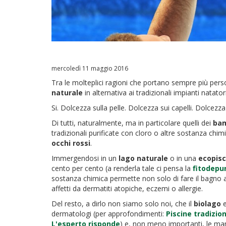
mercoledì 11 maggio 2016
Tra le molteplici ragioni che portano sempre più perso
naturale
in alternativa ai tradizionali impianti natator
Si. Dolcezza sulla pelle. Dolcezza sui capelli. Dolcezza
Di tutti, naturalmente, ma in particolare quelli dei
bam
tradizionali purificate con cloro o altre sostanza chi
occhi rossi
.
Immergendosi in un
lago naturale
o in una
ecopisc
cento per cento (a renderla tale ci pensa la
fitodepu
sostanza chimica permette non solo di fare il bagno ai
affetti da dermatiti atopiche, eczemi o allergie.
Del resto, a dirlo non siamo solo noi, che il
biolago
e
dermatologi (per approfondimenti:
Piscine tradizion
L'esperto risponde
) e, non meno importanti, le mam