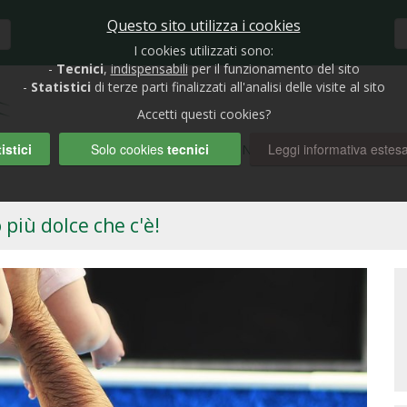
Questo sito utilizza i cookies
I cookies utilizzati sono:
-
Tecnici
,
indispensabili
per il funzionamento del sito
-
Statistici
di terze parti finalizzati all'analisi delle visite al sito
Accetti questi cookies?
istici
Solo cookies
tecnici
Leggi informativa estes
HOME
BIOLAGHI E GIARDINI
RUBRICHE
AUTO
 più dolce che c'è!