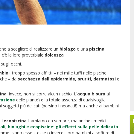
ne a scegliere di realizzare un
biolago
o una
piscina
i c'è la loro proverbiale
dolcezza
.
 sugli occhi.
bini
, troppo spesso afflitti – nei mille tuffi nelle piscine
miche – da
secchezza dell'epidermide
,
pruriti,
dermatosi
e
ina
, invece, non si corre alcun rischio. L'
acqua è pura
al
razione
delle piante) e la totale assenza di qualsivoglia
 soggetti più delicati (persino i neonati!) ma anche ai bambini
 l'
ecopiscina
li amiamo da sempre, ma anche i medici
ali, biolaghi e ecopiscine: gli effetti sulla pelle delicata.
me, siano esse stesse o invece i loro bambini a soffrire di