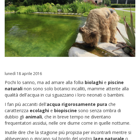
lunedì 18 aprile 2016
Pochi lo sanno, ma ad amare alla follia
biolaghi
e
piscine
naturali
non sono solo botanici incalliti, mamme attente alla
qualità dell'acqua in cui sguazzano i loro neonati o bambini.
I fan più accaniti dell'
acqua rigorosamente pura
che
caratterizza
ecolaghi
e
biopiscine
sono senza ombra di
dubbio gli
animali
, che in breve tempo ne diventano
frequentatori assidui, nelle ore diurne come in quelle notturne.
Inutile dire che la stagione più propizia per incontrarli mentre si
abbeverano o giocano sul bordo del vostro
lago naturale
o