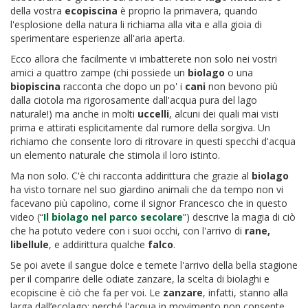
della vostra
ecopiscina
è proprio la primavera, quando
l'esplosione della natura li richiama alla vita e alla gioia di
sperimentare esperienze all'aria aperta.
Ecco allora che facilmente vi imbatterete non solo nei vostri
amici a quattro zampe (chi possiede un
biolago
o una
biopiscina
racconta che dopo un po' i
cani
non bevono più
dalla ciotola ma rigorosamente dall'acqua pura del lago
naturale!) ma anche in molti
uccelli
, alcuni dei quali mai visti
prima e attirati esplicitamente dal rumore della sorgiva. Un
richiamo che consente loro di ritrovare in questi specchi d'acqua
un elemento naturale che stimola il loro istinto.
Ma non solo. C'è chi racconta addirittura che grazie al
biolago
ha visto tornare nel suo giardino animali che da tempo non vi
facevano più capolino, come il signor Francesco che in questo
video (“
Il biolago nel parco secolare
”) descrive la magia di ciò
che ha potuto vedere con i suoi occhi, con l'arrivo di
rane,
libellule
, e addirittura qualche
falco
.
Se poi avete il sangue dolce e temete l'arrivo della bella stagione
per il comparire delle odiate zanzare, la scelta di biolaghi e
ecopiscine è ciò che fa per voi. Le
zanzare
, infatti, stanno alla
larga dall’ecolago: perché l'acqua in movimento non consente