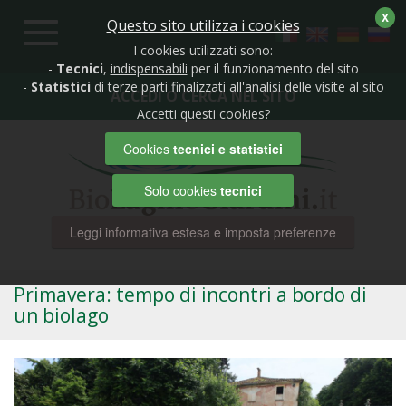
X
Questo sito utilizza i cookies
Toggle
navigation
I cookies utilizzati sono:
-
Tecnici
,
indispensabili
per il funzionamento del sito
-
Statistici
di terze parti finalizzati all'analisi delle visite al sito
ACCEDI O CERCA NEL SITO
Accetti questi cookies?
Cookies
tecnici e statistici
Solo cookies
tecnici
Leggi informativa estesa e imposta preferenze
Primavera: tempo di incontri a bordo di
un biolago