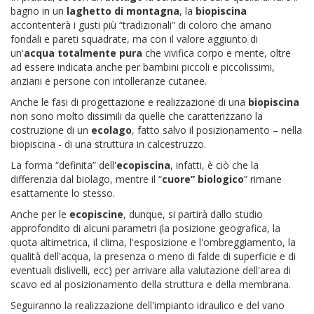
bagno in un
laghetto di montagna
, la
biopiscina
accontenterà i gusti più “tradizionali” di coloro che amano
fondali e pareti squadrate, ma con il valore aggiunto di
un'
acqua totalmente pura
che vivifica corpo e mente, oltre
ad essere indicata anche per bambini piccoli e piccolissimi,
anziani e persone con intolleranze cutanee.
Anche le fasi di progettazione e realizzazione di una
biopiscina
non sono molto dissimili da quelle che caratterizzano la
costruzione di un
ecolago
, fatto salvo il posizionamento – nella
biopiscina - di una struttura in calcestruzzo.
La forma “definita” dell'
ecopiscina
, infatti, è ciò che la
differenzia dal biolago, mentre il “
cuore” biologico
” rimane
esattamente lo stesso.
Anche per le
ecopiscine
, dunque, si partirà dallo studio
approfondito di alcuni parametri (la posizione geografica, la
quota altimetrica, il clima, l'esposizione e l'ombreggiamento, la
qualità dell'acqua, la presenza o meno di falde di superficie e di
eventuali dislivelli, ecc) per arrivare alla valutazione dell'area di
scavo ed al posizionamento della struttura e della membrana.
Seguiranno la realizzazione dell'impianto idraulico e del vano