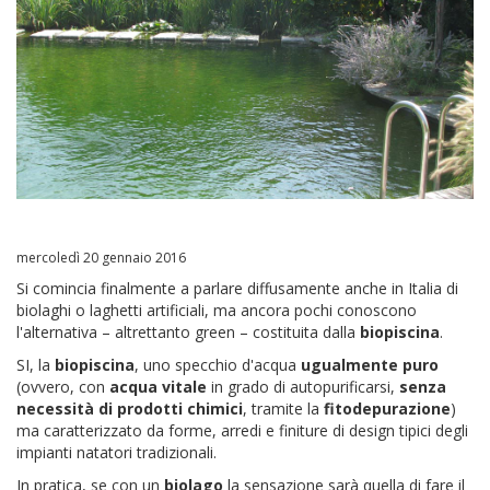
mercoledì 20 gennaio 2016
Si comincia finalmente a parlare diffusamente anche in Italia di
biolaghi o laghetti artificiali, ma ancora pochi conoscono
l'alternativa – altrettanto green – costituita dalla
biopiscina
.
SI, la
biopiscina
, uno specchio d'acqua
ugualmente puro
(ovvero, con
acqua vitale
in grado di autopurificarsi,
senza
necessità di prodotti chimici
, tramite la
fitodepurazione
)
ma caratterizzato da forme, arredi e finiture di design tipici degli
impianti natatori tradizionali.
In pratica, se con un
biolago
la sensazione sarà quella di fare il