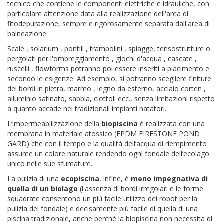
tecnico che contiene le componenti elettriche e idrauliche, con
particolare attenzione data alla realizzazione dell'area di
fitodepurazione, sempre e rigorosamente separata dall'area di
balneazione.
Scale , solarium , pontili , trampolini , spiagge, tensostrutture o
pergolati per l'ombreggiamento , giochi d'acqua , cascate ,
ruscelli , flowforms potranno poi essere inseriti a piacimento e
secondo le esigenze. Ad esempio, si potranno scegliere finiture
dei bordi in pietra, marmo , legno da esterno, acciaio corten ,
alluminio satinato, sabbia, ciottoli ecc., senza limitazioni rispetto
a quanto accade nei tradizionali impianti natatori.
L’impermeabilizzazione della
biopiscina
è realizzata con una
membrana in materiale atossico (EPDM FIRESTONE POND
GARD) che con il tempo e la qualità dell’acqua di riempimento
assume un colore naturale rendendo ogni fondale dell’ecolago
unico nelle sue sfumature.
La pulizia di una
ecopiscina
, infine, è
meno impegnativa di
quella di un biolago
(l'assenza di bordi irregolari e le forme
squadrate consentono un più facile utilizzo dei robot per la
pulizia del fondale) e decisamente più facile di quella di una
piscina tradizionale, anche perché la biopiscina non necessita di