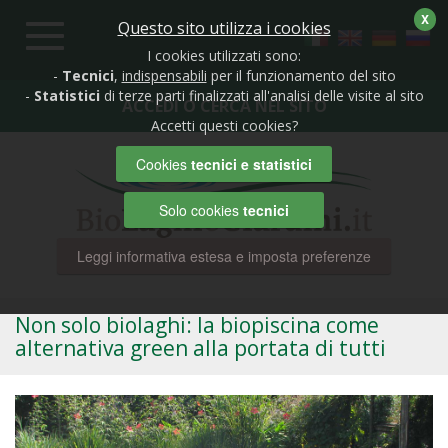
X
Questo sito utilizza i cookies
Toggle
navigation
I cookies utilizzati sono:
-
Tecnici
,
indispensabili
per il funzionamento del sito
-
Statistici
di terze parti finalizzati all'analisi delle visite al sito
ACCEDI O CERCA NEL SITO
Accetti questi cookies?
Cookies
tecnici e statistici
Solo cookies
tecnici
Leggi informativa estesa e imposta preferenze
Non solo biolaghi: la biopiscina come
alternativa green alla portata di tutti