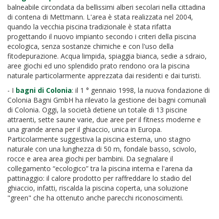
balneabile circondata da bellissimi alberi secolari nella cittadina
di contena di Mettmann. L'area è stata realizzata nel 2004,
quando la vecchia piscina tradizionale è stata rifatta
progettando il nuovo impianto secondo i criteri della piscina
ecologica, senza sostanze chimiche e con l'uso della
fitodepurazione. Acqua limpida, spiaggia bianca, sedie a sdraio,
aree giochi ed uno splendido prato rendono ora la piscina
naturale particolarmente apprezzata dai residenti e dai turisti.
- I
bagni di Colonia
: il 1 ° gennaio 1998, la nuova fondazione di
Colonia Bagni GmbH ha rilevato la gestione dei bagni comunali
di Colonia. Oggi, la società detiene un totale di 13 piscine
attraenti, sette saune varie, due aree per il fitness moderne e
una grande arena per il ghiaccio, unica in Europa.
Particolarmente suggestiva la piscina esterna, uno stagno
naturale con una lunghezza di 50 m, fondale basso, scivolo,
rocce e area area giochi per bambini. Da segnalare il
collegamento “ecologico” tra la piscina interna e l'arena da
pattinaggio: il calore prodotto per raffreddare lo stadio del
ghiaccio, infatti, riscalda la piscina coperta, una soluzione
"green" che ha ottenuto anche parecchi riconoscimenti.