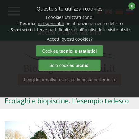
X
Questo sito utilizza i cookies
Toggle
navigation
I cookies utilizzati sono:
-
Tecnici
,
indispensabili
per il funzionamento del sito
-
Statistici
di terze parti finalizzati all'analisi delle visite al sito
ACCEDI O CERCA NEL SITO
Accetti questi cookies?
Cookies
tecnici e statistici
Solo cookies
tecnici
Leggi informativa estesa e imposta preferenze
Ecolaghi e biopiscine. L'esempio tedesco