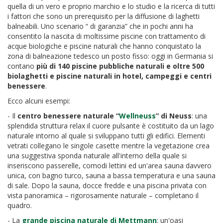
quella di un vero e proprio marchio e lo studio e la ricerca di tutti
i fattori che sono un prerequisito per la diffusione di laghetti
balneabili. Uno scenario “ di garanzia” che in pochi anni ha
consentito la nascita di moltissime piscine con trattamento di
acque biologiche e piscine naturali che hanno conquistato la
zona di balneazione tedesco un posto fisso: oggi in Germania si
contano
più di 140 piscine pubbliche naturali e oltre 500
biolaghetti e piscine naturali in hotel, campeggi e centri
benessere
.
Ecco alcuni esempi:
- Il
centro benessere naturale “
Wellneuss
” di Neuss
: una
splendida struttura relax il cuore pulsante è costituito da un lago
naturale intorno al quale si sviluppano tutti gli edifici. Elementi
vetrati collegano le singole casette mentre la vegetazione crea
una suggestiva sponda naturale all'interno della quale si
inseriscono passerelle, comodi lettini ed un'area sauna davvero
unica, con bagno turco, sauna a bassa temperatura e una sauna
di sale. Dopo la sauna, docce fredde e una piscina privata con
vista panoramica – rigorosamente naturale – completano il
quadro.
- La
grande piscina naturale di Mettmann
: un'oasi